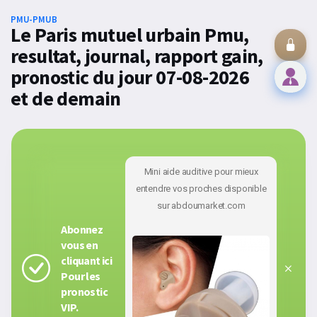
PMU-PMUB
Le Paris mutuel urbain Pmu,
resultat, journal, rapport gain,
pronostic du jour 07-08-2026
et de demain
Mini aide auditive pour mieux
entendre vos proches disponible
sur abdoumarket.com
Abonnez
vous en
cliquant ici
Pour les
pronostic
VIP.