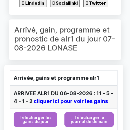
LindedIn
Sociallinki
Twitter
Arrivé, gain, programme et
pronostic de alr1 du jour 07-
08-2026 LONASE
Arrivée, gains et programme alr1
ARRIVEE ALR1 DU 06-08-2026 : 11 - 5 -
4 - 1 - 2
cliquer ici pour voir les gains
Télecharger les
Télecharger le
gains du jour
journal de demain