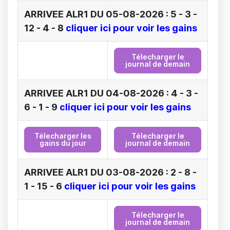
ARRIVEE ALR1 DU 05-08-2026 : 5 - 3 -
12 - 4 - 8
cliquer ici pour voir les gains
Télecharger le
journal de demain
ARRIVEE ALR1 DU 04-08-2026 : 4 - 3 -
6 - 1 - 9
cliquer ici pour voir les gains
Télecharger les
Télecharger le
gains du jour
journal de demain
ARRIVEE ALR1 DU 03-08-2026 : 2 - 8 -
1 - 15 - 6
cliquer ici pour voir les gains
Télecharger le
journal de demain