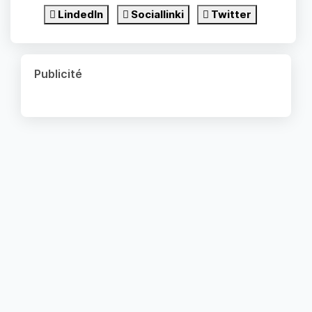
LindedIn
Sociallinki
Twitter
Publicité