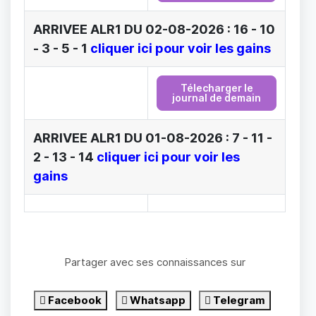
ARRIVEE ALR1 DU 02-08-2026 : 16 - 10
- 3 - 5 - 1
cliquer ici pour voir les gains
Télecharger le
journal de demain
ARRIVEE ALR1 DU 01-08-2026 : 7 - 11 -
2 - 13 - 14
cliquer ici pour voir les
gains
Partager avec ses connaissances sur
Facebook
Whatsapp
Telegram