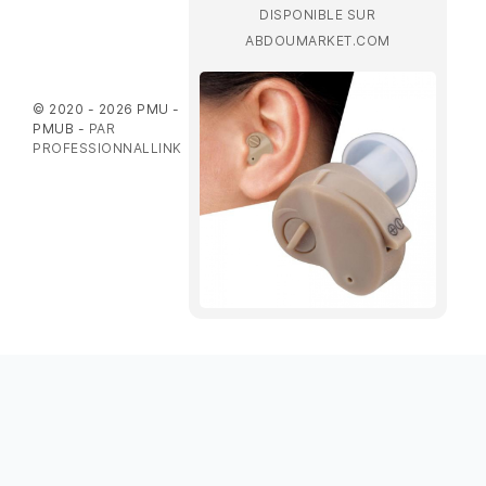
DISPONIBLE SUR
ABDOUMARKET.COM
© 2020 - 2026 PMU -
PMUB -
PAR
PROFESSIONNALLINK
Obtenez votre emploi en un clic sur sociallinki.com