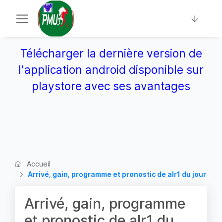
Télécharger la dernière version de
l'application android disponible sur
playstore avec ses avantages
Accueil
Arrivé, gain, programme et pronostic de alr1 du jour
Arrivé, gain, programme
et pronostic de alr1 du