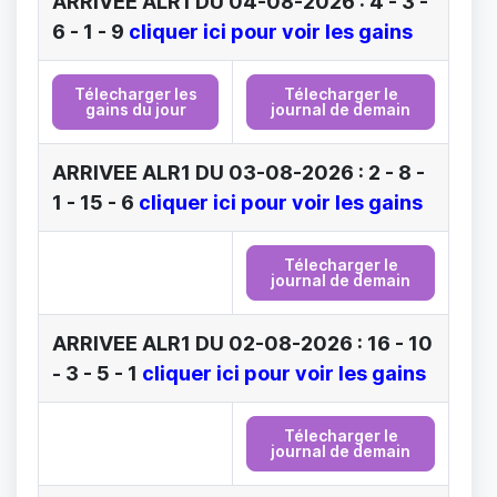
ARRIVEE ALR1 DU 04-08-2026 : 4 - 3 -
6 - 1 - 9
cliquer ici pour voir les gains
Télecharger les
Télecharger le
gains du jour
journal de demain
ARRIVEE ALR1 DU 03-08-2026 : 2 - 8 -
1 - 15 - 6
cliquer ici pour voir les gains
Télecharger le
journal de demain
ARRIVEE ALR1 DU 02-08-2026 : 16 - 10
- 3 - 5 - 1
cliquer ici pour voir les gains
Télecharger le
journal de demain