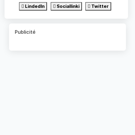
LindedIn
Sociallinki
Twitter
Publicité