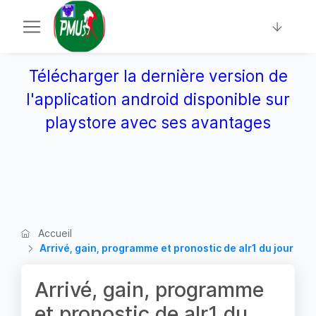
Télécharger la dernière version de
l'application android disponible sur
playstore avec ses avantages
Accueil
Arrivé, gain, programme et pronostic de alr1 du jour
Arrivé, gain, programme
et pronostic de alr1 du