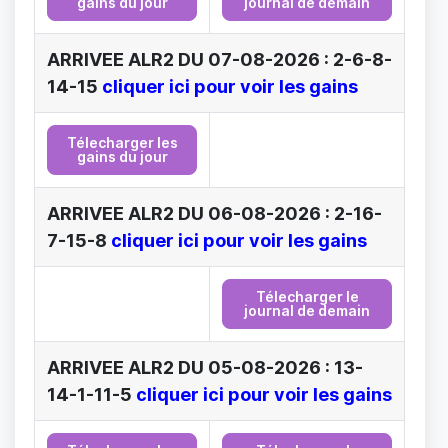
gains du jour
journal de demain
ARRIVEE ALR2 DU 07-08-2026 : 2-6-8-
14-15
cliquer ici pour voir les gains
Télecharger les
gains du jour
ARRIVEE ALR2 DU 06-08-2026 : 2-16-
7-15-8
cliquer ici pour voir les gains
Télecharger le
journal de demain
ARRIVEE ALR2 DU 05-08-2026 : 13-
14-1-11-5
cliquer ici pour voir les gains