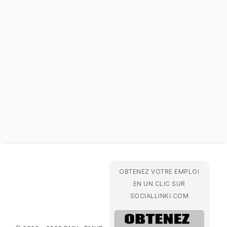
OBTENEZ VOTRE EMPLOI
EN UN CLIC SUR
SOCIALLINKI.COM