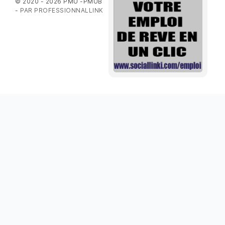
© 2020 - 2026 PMU -PMUB
-
PAR PROFESSIONNALLINK
Mini aide auditive pour mieux entendre vos proches
disponible sur abdoumarket.com