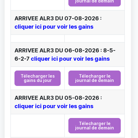
journal de demain
ARRIVEE ALR3 DU 07-08-2026 :
cliquer ici pour voir les gains
ARRIVEE ALR3 DU 06-08-2026 : 8-5-
6-2-7
cliquer ici pour voir les gains
Télecharger les
Télecharger le
gains du jour
journal de demain
ARRIVEE ALR3 DU 05-08-2026 :
cliquer ici pour voir les gains
Télecharger le
journal de demain