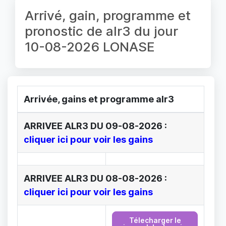
Arrivé, gain, programme et
pronostic de alr3 du jour
10-08-2026 LONASE
Arrivée, gains et programme alr3
ARRIVEE ALR3 DU 09-08-2026 :
cliquer ici pour voir les gains
ARRIVEE ALR3 DU 08-08-2026 :
cliquer ici pour voir les gains
Télecharger le