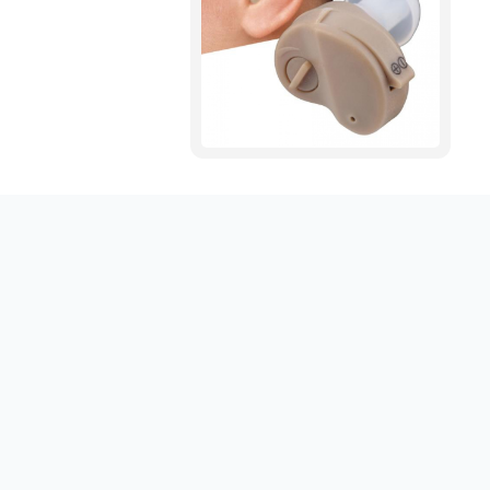
Obtenez votre emploi en un clic sur sociallinki.com