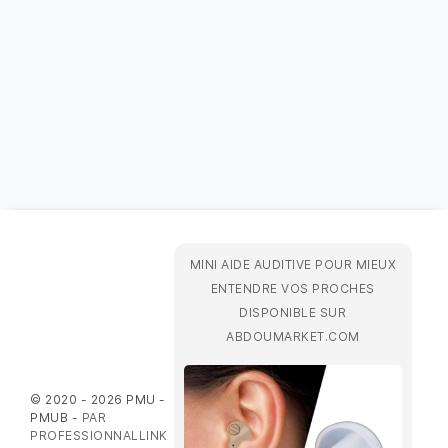
MINI AIDE AUDITIVE POUR MIEUX
ENTENDRE VOS PROCHES
DISPONIBLE SUR
ABDOUMARKET.COM
© 2020 - 2026 PMU -
PMUB -
PAR
PROFESSIONNALLINK