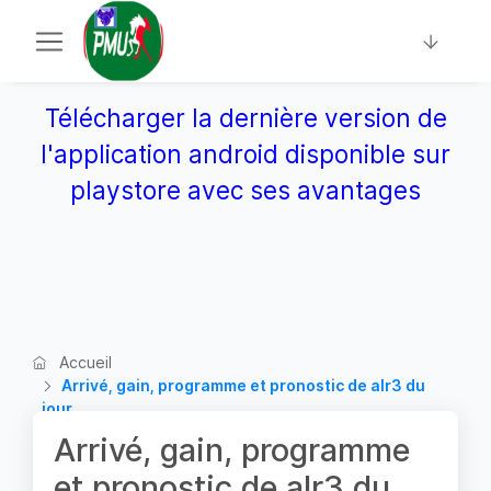
Télécharger la dernière version de
l'application android disponible sur
playstore avec ses avantages
Accueil
Arrivé, gain, programme et pronostic de alr3 du
jour
Arrivé, gain, programme
et pronostic de alr3 du