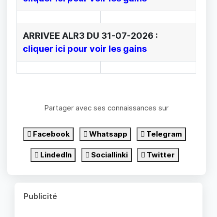
ARRIVEE ALR3 DU 31-07-2026 :
cliquer ici pour voir les gains
Partager avec ses connaissances sur
Facebook
Whatsapp
Telegram
LindedIn
Sociallinki
Twitter
Publicité