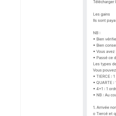
Télécharger 
Les gains
Ils sont pay
NB :
• Bien vérifi
• Bien conser
• Vous avez 
• Passé ce d
Les types de
Vous pouvez 
• TIERCE : 1
• QUARTE : 1
• 4+1 : 1 or
• NB : Au cou
1. Arrivée no
o Tiercé et 