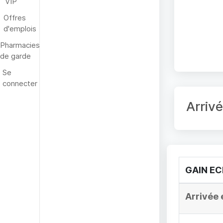
VIP
Offres
d'emplois
Pharmacies
de garde
Se
connecter
Arriv
GAIN E
Arrivée 