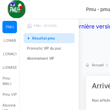
Pmu - pmub
Télécharger la dernière versi
PMU -ACCUEIL
PMU
Résultat pmu
LONAB
Pronostic VIP du jour
LONACI
Abonnement VIP
Accueil
LONASE
Pmu
MALI
Arriv
Pmu VIP
Non affiche
Abonné