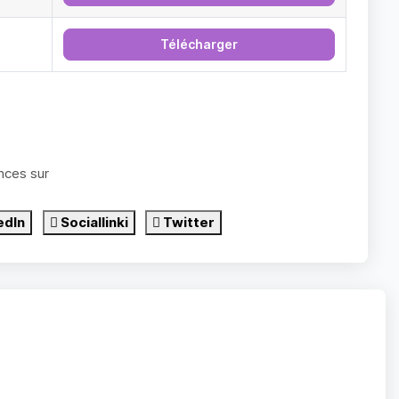
Télécharger
nces sur
edIn
Sociallinki
Twitter