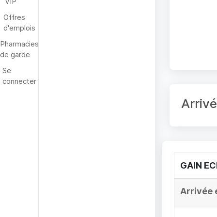
VIP
Offres
d'emplois
Pharmacies
de garde
Se
connecter
Arriv
GAIN E
Arrivée 