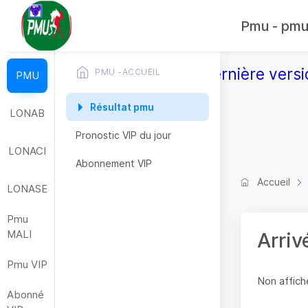
Pmu - pmub
Télécharger la dernière versi
PMU -ACCUEIL
PMU
Résultat pmu
LONAB
Pronostic VIP du jour
LONACI
Abonnement VIP
Accueil
LONASE
Pmu
MALI
Arriv
Pmu VIP
Non affiche
Abonné