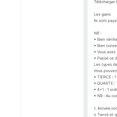
Télécharger 
Les gains
Ils sont pay
NB :
• Bien vérifi
• Bien conser
• Vous avez 
• Passé ce d
Les types de
Vous pouvez 
• TIERCE : 1
• QUARTE : 1
• 4+1 : 1 or
• NB : Au cou
1. Arrivée no
o Tiercé et 