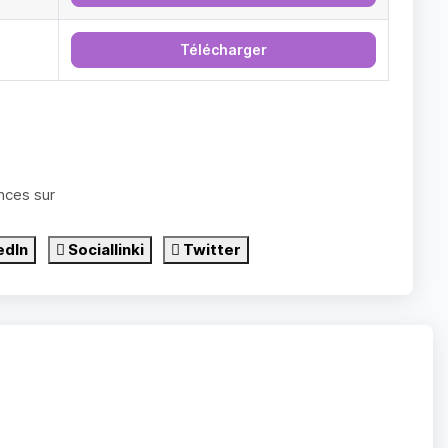
Télécharger
nces sur
edIn
Sociallinki
Twitter