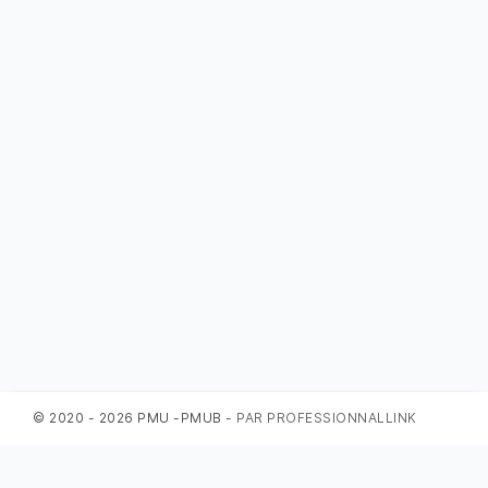
© 2020 - 2026 PMU -PMUB -
PAR PROFESSIONNALLINK
Sponsorisé · Sociallinki