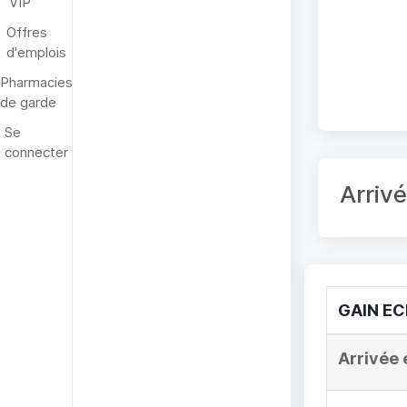
VIP
Offres
d'emplois
Pharmacies
de garde
Se
connecter
Arriv
GAIN E
Arrivée 