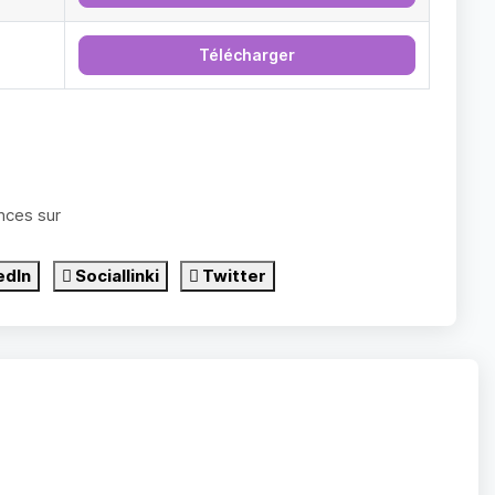
Télécharger
nces sur
edIn
Sociallinki
Twitter