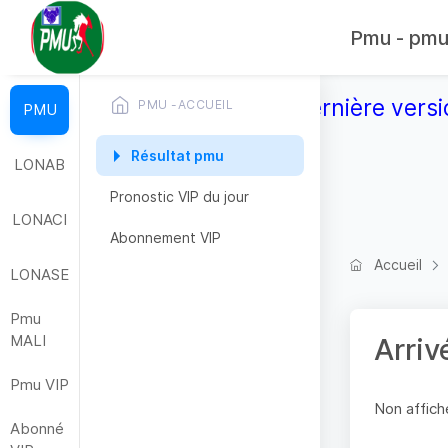
Pmu - pmub
Télécharger la dernière versi
PMU -ACCUEIL
PMU
Résultat pmu
LONAB
Pronostic VIP du jour
LONACI
Abonnement VIP
Accueil
LONASE
Pmu
MALI
Arriv
Pmu VIP
Non affiche
Abonné