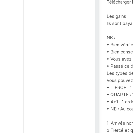
Télécharger 
Les gains
Ils sont pay
NB :
• Bien vérifi
• Bien conser
• Vous avez 
• Passé ce d
Les types de
Vous pouvez 
• TIERCE : 1
• QUARTE : 1
• 4+1 : 1 or
• NB : Au cou
1. Arrivée no
o Tiercé et 