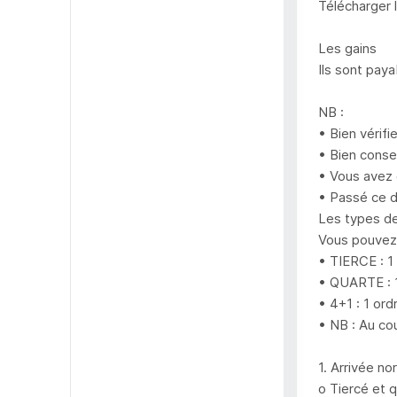
Télécharger 
Les gains
Ils sont pay
NB :
• Bien vérifi
• Bien conser
• Vous avez 
• Passé ce d
Les types de
Vous pouvez 
• TIERCE : 1
• QUARTE : 1
• 4+1 : 1 or
• NB : Au cou
1. Arrivée no
o Tiercé et 