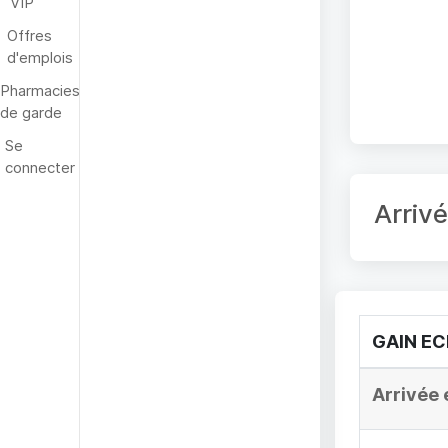
VIP
Offres
d'emplois
Pharmacies
de garde
Se
connecter
Arriv
GAIN E
Arrivée 