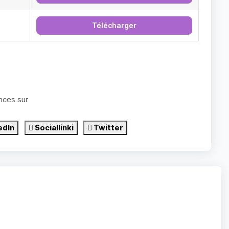
Télécharger
nces sur
edIn
Sociallinki
Twitter