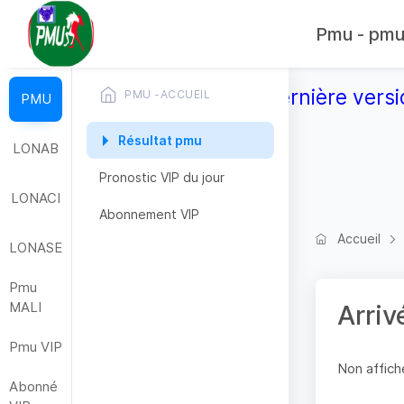
Pmu - pmub
Télécharger la dernière versi
PMU -ACCUEIL
PMU
Résultat pmu
LONAB
Pronostic VIP du jour
LONACI
Abonnement VIP
Accueil
LONASE
Pmu
MALI
Arriv
Pmu VIP
Non affiche
Abonné