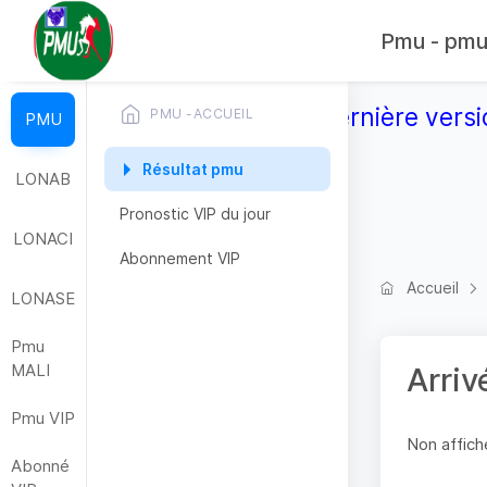
Pmu - pmub
Télécharger la dernière versi
PMU -ACCUEIL
PMU
Résultat pmu
LONAB
Pronostic VIP du jour
LONACI
Abonnement VIP
Accueil
LONASE
Pmu
MALI
Arriv
Pmu VIP
Non affiche
Abonné