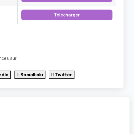
Télécharger
nces sur
edIn
Sociallinki
Twitter