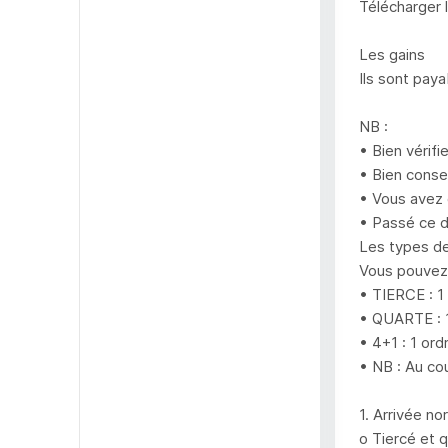
Télécharger 
Les gains
Ils sont pay
NB :
• Bien vérifi
• Bien conser
• Vous avez 
• Passé ce d
Les types de
Vous pouvez 
• TIERCE : 1
• QUARTE : 1
• 4+1 : 1 or
• NB : Au cou
1. Arrivée no
o Tiercé et 