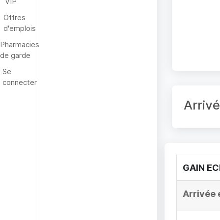
VIP
Offres
d'emplois
Pharmacies
de garde
Se
connecter
Arriv
GAIN E
Arrivée 