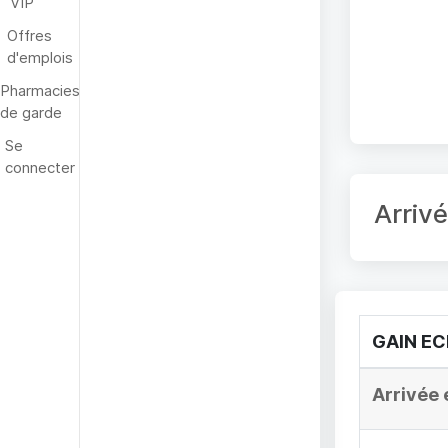
VIP
Offres
d'emplois
Pharmacies
de garde
Se
connecter
Arriv
GAIN E
Arrivée 