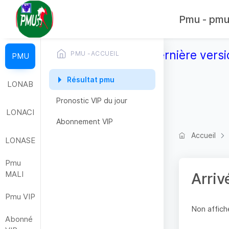
Pmu - pmub
Télécharger la dernière versi
PMU -ACCUEIL
PMU
Résultat pmu
LONAB
Pronostic VIP du jour
LONACI
Abonnement VIP
Accueil
LONASE
Pmu
MALI
Arriv
Pmu VIP
Non affiche
Abonné