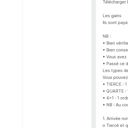
Télécharger 
Les gains
Ils sont pay
NB :
• Bien vérifi
• Bien conser
• Vous avez 
• Passé ce d
Les types de
Vous pouvez 
• TIERCE : 1
• QUARTE : 1
• 4+1 : 1 or
• NB : Au cou
1. Arrivée no
o Tiercé et 