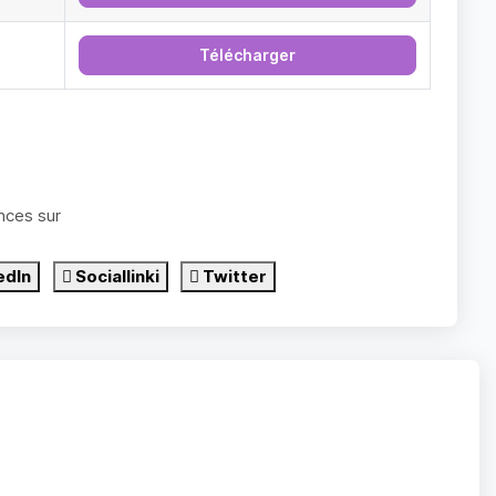
Télécharger
nces sur
edIn
Sociallinki
Twitter