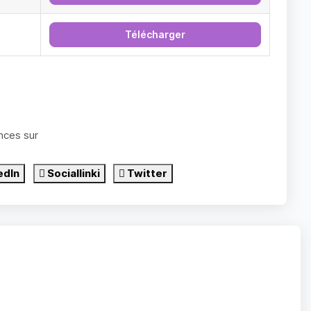
Télécharger
nces sur
edIn
Sociallinki
Twitter