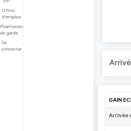
VIP
Offres
d'emplois
Pharmacies
de garde
Se
connecter
Arriv
GAIN E
Arrivée 