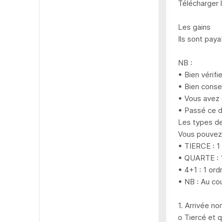
Télécharger 
Les gains
Ils sont pay
NB :
• Bien vérifi
• Bien conser
• Vous avez 
• Passé ce d
Les types de
Vous pouvez 
• TIERCE : 1
• QUARTE : 1
• 4+1 : 1 or
• NB : Au cou
1. Arrivée no
o Tiercé et 