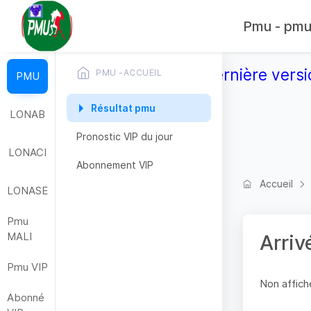
Pmu - pmub
Télécharger la dernière versi
PMU -ACCUEIL
PMU
Résultat pmu
LONAB
Pronostic VIP du jour
LONACI
Abonnement VIP
Accueil
LONASE
Pmu
MALI
Arriv
Pmu VIP
Non affiche
Abonné