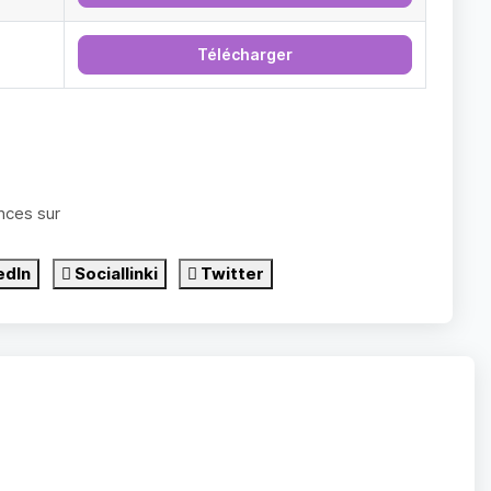
Télécharger
nces sur
edIn
Sociallinki
Twitter