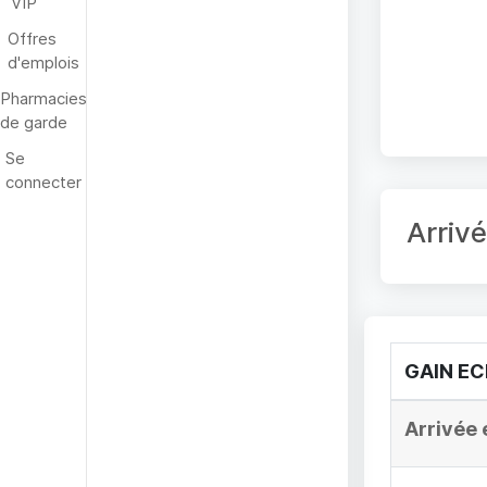
VIP
Offres
d'emplois
Pharmacies
de garde
Se
connecter
Arriv
GAIN E
Arrivée 