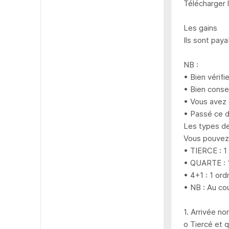
Télécharger 
Les gains
Ils sont pay
NB :
• Bien vérifi
• Bien conser
• Vous avez 
• Passé ce d
Les types de
Vous pouvez 
• TIERCE : 1
• QUARTE : 1
• 4+1 : 1 or
• NB : Au cou
1. Arrivée no
o Tiercé et 