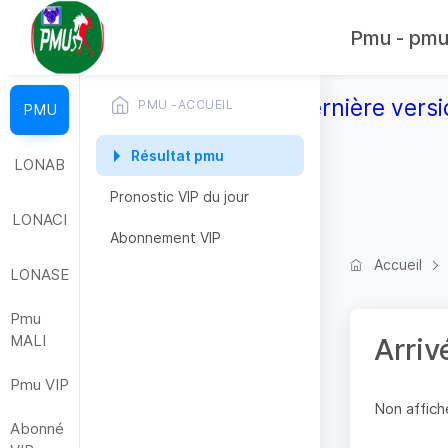
Pmu - pmub
Télécharger la dernière versi
PMU -ACCUEIL
PMU
Résultat pmu
LONAB
Pronostic VIP du jour
LONACI
Abonnement VIP
Accueil
LONASE
Pmu
MALI
Arriv
Pmu VIP
Non affiche
Abonné