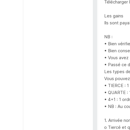
Télécharger 
Les gains
Ils sont pay
NB :
• Bien vérifi
• Bien conser
• Vous avez 
• Passé ce d
Les types de
Vous pouvez 
• TIERCE : 1
• QUARTE : 1
• 4+1 : 1 or
• NB : Au cou
1. Arrivée no
o Tiercé et 