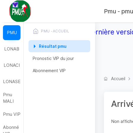
Pmu - pmub
Télécharger la dernière versi
PMU -ACCUEIL
PMU
Résultat pmu
LONAB
Pronostic VIP du jour
LONACI
Abonnement VIP
Accueil
LONASE
Pmu
MALI
Arriv
Pmu VIP
Non affiche
Abonné