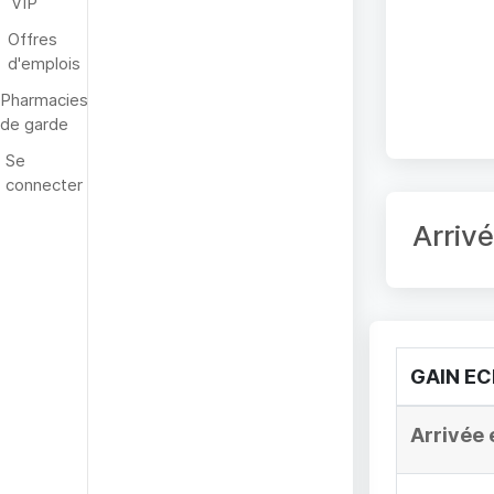
VIP
Offres
d'emplois
Pharmacies
de garde
Se
connecter
Arriv
GAIN E
Arrivée 