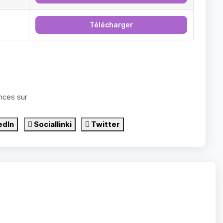
Télécharger
nces sur
edIn
Sociallinki
Twitter