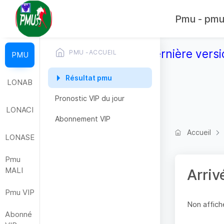
Pmu - pmub
Télécharger la dernière versi
PMU -ACCUEIL
PMU
Résultat pmu
LONAB
Pronostic VIP du jour
LONACI
Abonnement VIP
Accueil
LONASE
Pmu
MALI
Arriv
Pmu VIP
Non affiche
Abonné