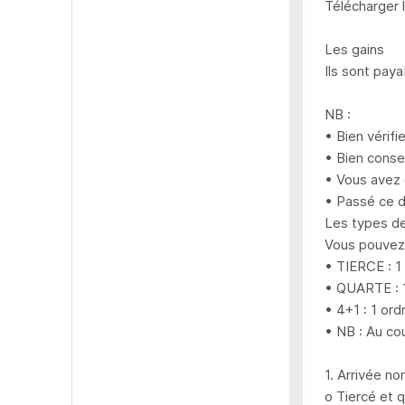
Télécharger 
Les gains
Ils sont pay
NB :
• Bien vérifi
• Bien conser
• Vous avez 
• Passé ce d
Les types de
Vous pouvez 
• TIERCE : 1
• QUARTE : 1
• 4+1 : 1 or
• NB : Au cou
1. Arrivée no
o Tiercé et 