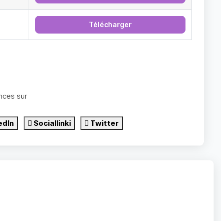
Télécharger
nces sur
edIn
Sociallinki
Twitter