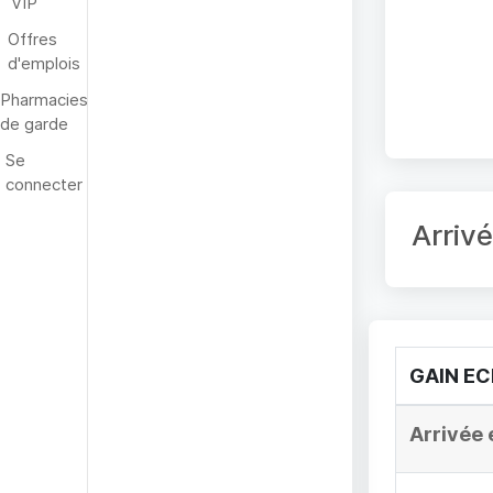
VIP
Offres
d'emplois
Pharmacies
de garde
Se
connecter
Arriv
GAIN E
Arrivée 