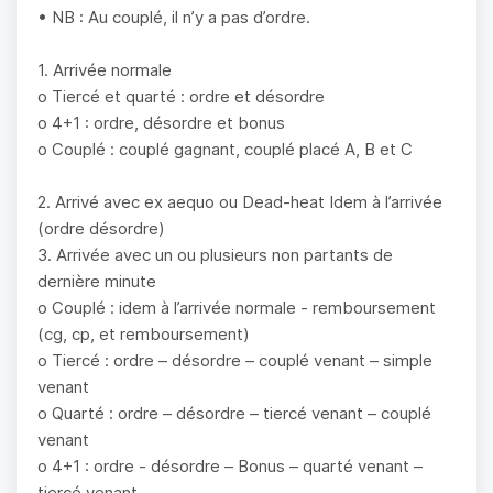
• NB : Au couplé, il n’y a pas d’ordre.
1. Arrivée normale
o Tiercé et quarté : ordre et désordre
o 4+1 : ordre, désordre et bonus
o Couplé : couplé gagnant, couplé placé A, B et C
2. Arrivé avec ex aequo ou Dead-heat Idem à l’arrivée
(ordre désordre)
3. Arrivée avec un ou plusieurs non partants de
dernière minute
o Couplé : idem à l’arrivée normale - remboursement
(cg, cp, et remboursement)
o Tiercé : ordre – désordre – couplé venant – simple
venant
o Quarté : ordre – désordre – tiercé venant – couplé
venant
o 4+1 : ordre - désordre – Bonus – quarté venant –
tiercé venant