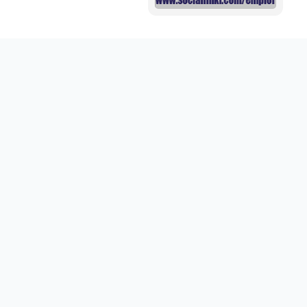
Mini aide auditive pour mieux entendre vos proches
disponible sur abdoumarket.com