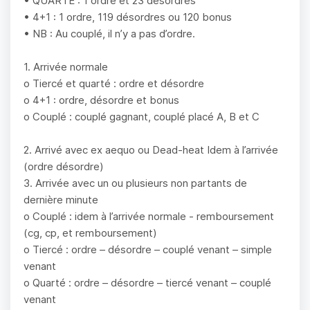
• QUARTE : 1 ordre et 23 désordres
• 4+1 : 1 ordre, 119 désordres ou 120 bonus
• NB : Au couplé, il n’y a pas d’ordre.
1. Arrivée normale
o Tiercé et quarté : ordre et désordre
o 4+1 : ordre, désordre et bonus
o Couplé : couplé gagnant, couplé placé A, B et C
2. Arrivé avec ex aequo ou Dead-heat Idem à l’arrivée
(ordre désordre)
3. Arrivée avec un ou plusieurs non partants de
dernière minute
o Couplé : idem à l’arrivée normale - remboursement
(cg, cp, et remboursement)
o Tiercé : ordre – désordre – couplé venant – simple
venant
o Quarté : ordre – désordre – tiercé venant – couplé
venant