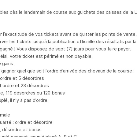
ables dès le lendemain de course aux guichets des caisses de la
er l’exactitude de vos tickets avant de quitter les points de vente.
ver les tickets jusqu’à la publication officielle des résultats par 
gagné ! Vous disposez de sept (7) jours pour vous faire payer.
élai, votre ticket est périmé et non payable.
 gains
gagner quel que soit l’ordre d’arrivée des chevaux de la course :
 ordre et 5 désordres
 ordre et 23 désordres
dre, 119 désordres ou 120 bonus
plé, il n’y a pas d’ordre.
rmale
quarté : ordre et désordre
e, désordre et bonus
ouplé gagnant, couplé placé A, B et C