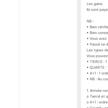
Les gains
Ils sont pay
NB :
• Bien vérifi
• Bien conser
• Vous avez 
• Passé ce d
Les types de
Vous pouvez 
• TIERCE : 1
• QUARTE : 1
• 4+1 : 1 or
• NB : Au cou
1. Arrivée no
o Tiercé et 
o 4+1 : ordr
o Couplé : c