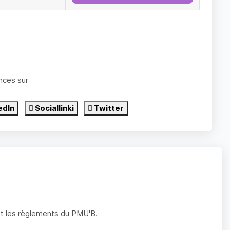
nces sur
edIn
Sociallinki
Twitter
 et les règlements du PMU'B.