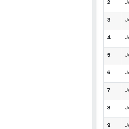
2
J
3
J
4
J
5
J
6
J
7
J
8
J
9
J