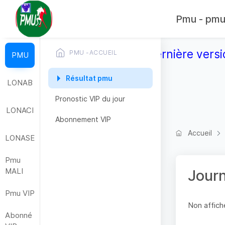
Pmu - pmub
Télécharger la dernière versi
PMU -ACCUEIL
PMU
Résultat pmu
LONAB
Pronostic VIP du jour
LONACI
Abonnement VIP
Accueil
LONASE
Pmu
MALI
Jour
Pmu VIP
Non affiche
Abonné