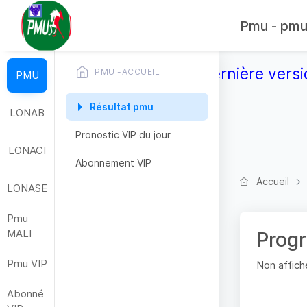
Pmu - pmub
Télécharger la dernière versi
PMU -ACCUEIL
PMU
Résultat pmu
LONAB
Pronostic VIP du jour
LONACI
Abonnement VIP
Accueil
LONASE
Pmu
MALI
Prog
Pmu VIP
Non affiche
Abonné