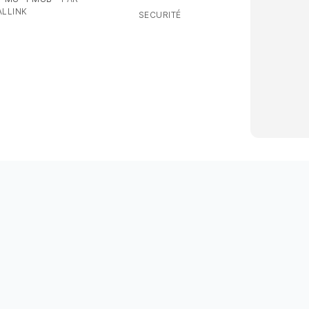
LLINK
SECURITÉ
 auditive pour mieux entendre vos proches disponible sur abdou