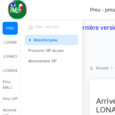
Pmu - pmub
Télécharger la dernière versi
PMU -ACCUEIL
PMU
Résultat pmu
LONAB
Pronostic VIP du jour
LONACI
Abonnement VIP
Accueil
LONASE
Pmu
MALI
Pmu VIP
Arriv
LONA
Abonné