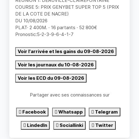
REUNION 1: DEAUVILLE-CLAIREFONTAINE
COURSE 5: PRIX GENYBET SUPER TOP 5 (PRIX
DE LA COTE DE NACRE)
DU 10/08/2026
PLAT· 2 400M. · 16 partants · 52 800€
Pronostic:5-2-3-9-6-4-1-7
Voir l'arrivée et les gains du 09-08-2026
Voir les journaux du 10-08-2026
Voir les ECD du 09-08-2026
Partager avec ses connaissances sur
Facebook
Whatsapp
Telegram
LindedIn
Sociallinki
Twitter