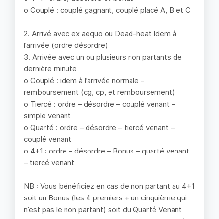
o Couplé : couplé gagnant, couplé placé A, B et C
2. Arrivé avec ex aequo ou Dead-heat Idem à
l’arrivée (ordre désordre)
3. Arrivée avec un ou plusieurs non partants de
dernière minute
o Couplé : idem à l’arrivée normale -
remboursement (cg, cp, et remboursement)
o Tiercé : ordre – désordre – couplé venant –
simple venant
o Quarté : ordre – désordre – tiercé venant –
couplé venant
o 4+1 : ordre - désordre – Bonus – quarté venant
– tiercé venant
NB : Vous bénéficiez en cas de non partant au 4+1
soit un Bonus (les 4 premiers + un cinquième qui
n’est pas le non partant) soit du Quarté Venant