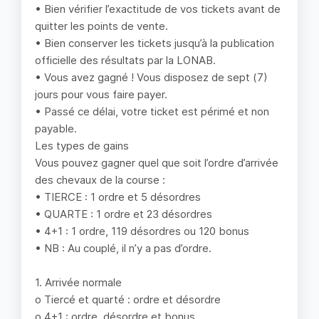
• Bien vérifier l’exactitude de vos tickets avant de
quitter les points de vente.
• Bien conserver les tickets jusqu’à la publication
officielle des résultats par la LONAB.
• Vous avez gagné ! Vous disposez de sept (7)
jours pour vous faire payer.
• Passé ce délai, votre ticket est périmé et non
payable.
Les types de gains
Vous pouvez gagner quel que soit l’ordre d’arrivée
des chevaux de la course :
• TIERCE : 1 ordre et 5 désordres
• QUARTE : 1 ordre et 23 désordres
• 4+1 : 1 ordre, 119 désordres ou 120 bonus
• NB : Au couplé, il n’y a pas d’ordre.
1. Arrivée normale
o Tiercé et quarté : ordre et désordre
o 4+1 : ordre, désordre et bonus