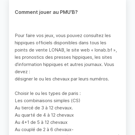
Comment jouer au PMU'B?
Pour faire vos jeux, vous pouvez consultez les
hippiques officiels disponibles dans tous les
points de vente LONAB, le site web « lonab.bf »,
les pronostics des presses hippiques, les sites
d’information hippiques et autres journaux. Vous
devez :
désigner le ou les chevaux par leurs numéros.
Choisir le ou les types de paris :
Les combinaisons simples (CS)
Au tiercé de 3 à 12 chevaux.
Au quarté de 4 à 12 chevaux
Au 4+1 de 5 à 12 chevaux
Au couplé de 2 à 6 chevaux-