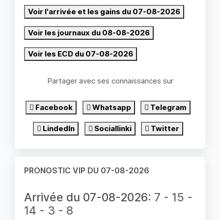
Voir l'arrivée et les gains du 07-08-2026
Voir les journaux du 08-08-2026
Voir les ECD du 07-08-2026
Partager avec ses connaissances sur
Facebook
Whatsapp
Telegram
LindedIn
Sociallinki
Twitter
PRONOSTIC VIP DU 07-08-2026
Arrivée du 07-08-2026:
7 - 15 -
14 - 3 - 8