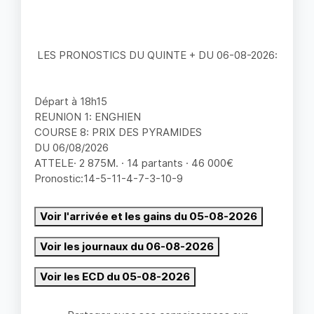
LES PRONOSTICS DU QUINTE + DU 06-08-2026:
Départ à 18h15
REUNION 1: ENGHIEN
COURSE 8: PRIX DES PYRAMIDES
DU 06/08/2026
ATTELE· 2 875M. · 14 partants · 46 000€
Pronostic:14-5-11-4-7-3-10-9
Voir l'arrivée et les gains du 05-08-2026
Voir les journaux du 06-08-2026
Voir les ECD du 05-08-2026