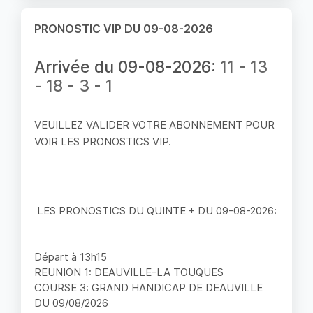
PRONOSTIC VIP DU 09-08-2026
Arrivée du 09-08-2026:
11 - 13
- 18 - 3 - 1
VEUILLEZ VALIDER VOTRE ABONNEMENT POUR
VOIR LES PRONOSTICS VIP.
LES PRONOSTICS DU QUINTE + DU 09-08-2026:
Départ à 13h15
REUNION 1: DEAUVILLE-LA TOUQUES
COURSE 3: GRAND HANDICAP DE DEAUVILLE
DU 09/08/2026