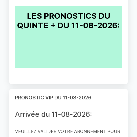
LES PRONOSTICS DU
QUINTE + DU 11-08-2026:
PRONOSTIC VIP DU 11-08-2026
Arrivée du 11-08-2026:
VEUILLEZ VALIDER VOTRE ABONNEMENT POUR