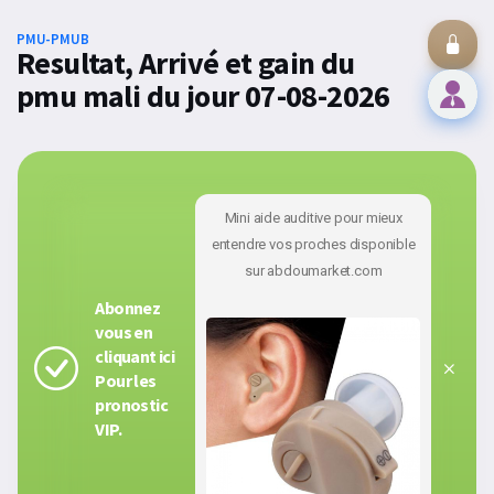
PMU-PMUB
Resultat, Arrivé et gain du
pmu mali du jour 07-08-2026
Mini aide auditive pour mieux
entendre vos proches disponible
sur abdoumarket.com
Abonnez
vous en
cliquant ici
Pour les
pronostic
VIP.