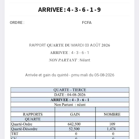
ARRIVEE : 4 - 3 - 6 - 1 - 9
ORDRE :
FCFA
RAPPORT 𝐐𝐔𝐀𝐑𝐓𝐄 𝐃𝐔 MARDI 03 AOÛT 𝟐𝟎𝟐𝟔
𝐀𝐑𝐑𝐈𝐕𝐄́𝐄 : 4 - 3 - 6 - 1
𝑵𝑶𝑵 𝑷𝑨𝑹𝑻𝑨𝑵𝑻 : Néant
Arrivée et gain du quinté - pmu mali du 05-08-2026