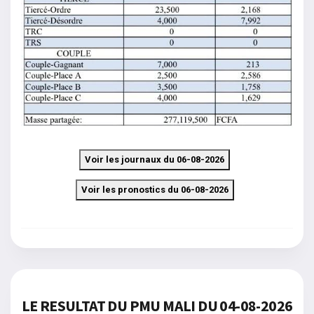
Voir les journaux du 06-08-2026
Voir les pronostics du 06-08-2026
LE RESULTAT DU PMU MALI DU 04-08-2026