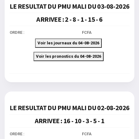
LE RESULTAT DU PMU MALI DU 03-08-2026
ARRIVEE : 2 - 8 - 1 - 15 - 6
ORDRE :
FCFA
Voir les journaux du 04-08-2026
Voir les pronostics du 04-08-2026
LE RESULTAT DU PMU MALI DU 02-08-2026
ARRIVEE : 16 - 10 - 3 - 5 - 1
ORDRE :
FCFA