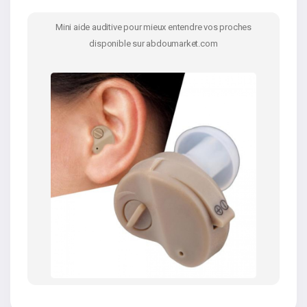
Mini aide auditive pour mieux entendre vos proches
disponible sur abdoumarket.com